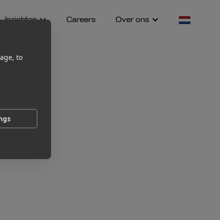
Inzichten
Careers
Over ons
age, to
ings