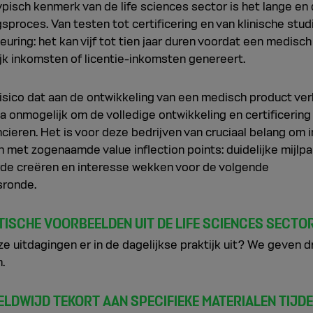
pisch kenmerk van de life sciences sector is het lange en
sproces. Van testen tot certificering en van klinische stud
ring: het kan vijf tot tien jaar duren voordat een medisc
jk inkomsten of licentie-inkomsten genereert.
risico dat aan de ontwikkeling van een medisch product v
ijna onmogelijk om de volledige ontwikkeling en certificering
ncieren. Het is voor deze bedrijven van cruciaal belang om 
 met zogenaamde value inflection points: duidelijke mijlpa
de creëren en interesse wekken voor de volgende
sronde.
TISCHE VOORBEELDEN UIT DE LIFE SCIENCES SECTO
e uitdagingen er in de dagelijkse praktijk uit? We geven d
.
RELDWIJD TEKORT AAN SPECIFIEKE MATERIALEN TIJD