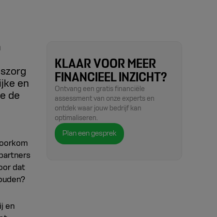
n
KLAAR VOOR MEER
dszorg
FINANCIEEL INZICHT?
jke en
Ontvang een gratis financiële
ie de
assessment van onze experts en
ontdek waar jouw bedrijf kan
optimaliseren.
Plan een gesprek
 voorkom
 partners
oor dat
houden?
ij en