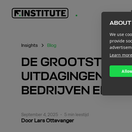
ABOUT 
We use cook
provide so
Insights
Blog
advertisem
Learn mor
DE GROOTSTE FIN
Allow
UITDAGINGEN VOO
BEDRIJVEN EN HO
September 4, 2025
•
5 min leestijd
Door Lars Ottevanger