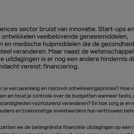
iences sector bruist van innovatie. Start-ups e
 ontwikkelen veelbelovende geneesmiddelen,
n en medische hulpmiddelen die de gezondhei
eel veranderen. Maar naast de wetenschappeli
e uitdagingen is er nog een andere hindernis d
dacht vereist: financiering.
er je een jarenlang en risicovol ontwikkelingsproces? Hoe
ngen en houd je controle over de budgetten wanneer tests,
tandigheden voortdurend veranderen? En hoe zorg je erv
ouders en toekomstige investeerders hun vertrouwen be
el zetten we de belangrijkste financiële uitdagingen op een r