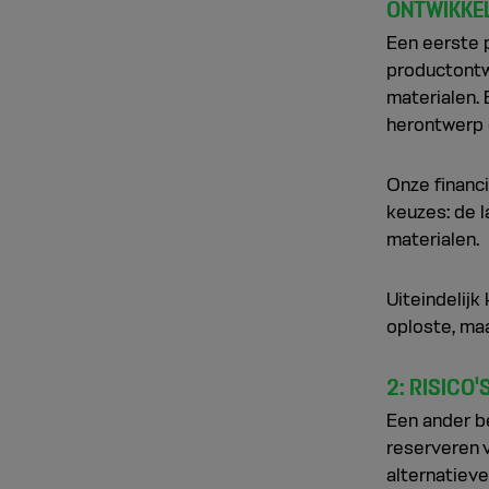
ONTWIKKE
Een eerste p
productontw
materialen.
herontwerp 
Onze financ
keuzes: de 
materialen.
Uiteindelijk
oploste, ma
2: RISICO
Een ander be
reserveren 
alternatieve