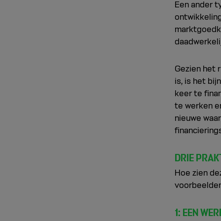
Een ander ty
ontwikkeling
marktgoedkeu
daadwerkeli
Gezien het 
is, is het b
keer te fina
te werken en
nieuwe waar
financiering
DRIE PRAK
Hoe zien dez
voorbeelden
1: EEN WE