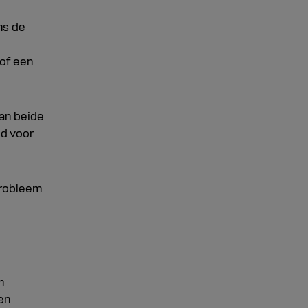
ns de
of een
van beide
jd voor
probleem
e
m
en