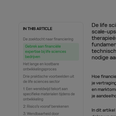
De life sc
IN THIS ARTICLE
scale-ups
therapieë
De zoektocht naar financiering
fundament
Gebrek aan financiële
technisch
expertise bij life sciences
nodige aan
bedrijven
Het lange en kostbare
ontwikkelingsproces
Hoe financi
Drie praktische voorbeelden uit
de life sciences sector
je vertragi
1: Een wereldwijd tekort aan
en marktoms
specifieke materialen tijdens de
je aandeelh
ontwikkeling
2: Risico's vooraf berekenen
In dit artik
3: Wendbaarheid door