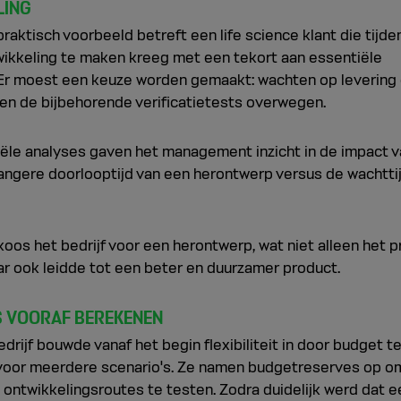
LING
raktisch voorbeeld betreft een life science klant die tijde
ikkeling te maken kreeg met een tekort aan essentiële
 Er moest een keuze worden gemaakt: wachten op levering 
en de bijbehorende verificatietests overwegen.
iële analyses gaven het management inzicht in de impact 
langere doorlooptijd van een herontwerp versus de wachtti
 koos het bedrijf voor een herontwerp, wat niet alleen het 
ar ook leidde tot een beter en duurzamer product.
'S VOORAF BEREKENEN
drijf bouwde vanaf het begin flexibiliteit in door budget t
voor meerdere scenario's. Ze namen budgetreserves op o
 ontwikkelingsroutes te testen. Zodra duidelijk werd dat e