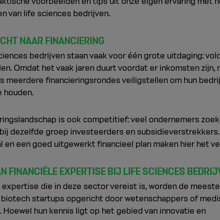
aktische voorbeelden en tips uit onze eigen ervaring met h
 van life sciences bedrijven.
CHT NAAR FINANCIERING
ciences bedrijven staan vaak voor één grote uitdaging: vo
den. Omdat het vaak jaren duurt voordat er inkomsten zijn,
 meerdere financieringsrondes veiligstellen om hun bedrij
e houden.
eringslandschap is ook competitief: veel ondernemers zoe
 bij dezelfde groep investeerders en subsidieverstrekkers
l en een goed uitgewerkt financieel plan maken hier het ver
N FINANCIËLE EXPERTISE BIJ LIFE SCIENCES BEDRIJ
expertise die in deze sector vereist is, worden de meeste
biotech startups opgericht door wetenschappers of medi
. Hoewel hun kennis ligt op het gebied van innovatie en