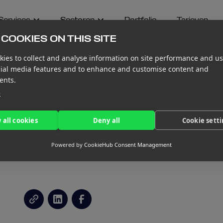
Services
Sectoren
Portfolio
Tarieven
COOKIES ON THIS SITE
ies to collect and analyse information on site performance and us
cial media features and to enhance and customise content and
ents.
e
ANCIËLE
 all cookies
Deny all
Cookie sett
R LIFE SCIENCE-
Powered by
CookieHub Consent Management
E JE DEZE AANPAKT