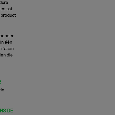
 dure
ies tot
h product
erbonden
 in één
in fasen
len die
R
rie
ENS DE