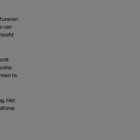
ctureren
s van
 hoofd
ordt
ciële
annen te
ng. Het
ulltime