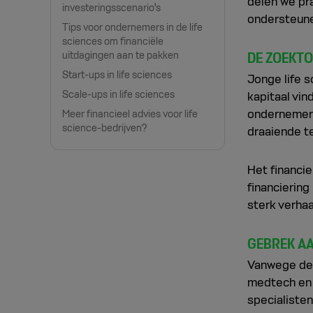
delen we pr
investeringsscenario's
ondersteunen
Tips voor ondernemers in de life
sciences om financiële
DE ZOEKTO
uitdagingen aan te pakken
Start-ups in life sciences
Jonge life s
Scale-ups in life sciences
kapitaal vin
ondernemers
Meer financieel advies voor life
science-bedrijven?
draaiende t
Het financi
financiering
sterk verhaa
GEBREK AA
Vanwege de 
medtech en 
specialisten