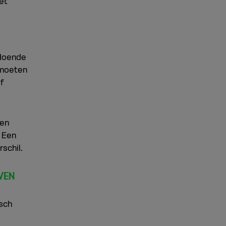
et
ldoende
 moeten
f
ken
. Een
schil.
VEN
sch