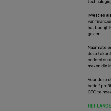
technologie,
Kwesties als
van financie
het bedrijf.
gezien.
Naarmate ee
deze tekort
ondersteunin
maken die i
Voor deze st
bedrijf prof
CFO te hoev
HET LANG