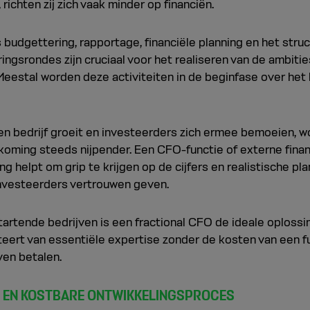
 richten zij zich vaak minder op financiën.
 budgettering, rapportage, financiële planning en het stru
ringsrondes zijn cruciaal voor het realiseren van de ambitie
 Meestal worden deze activiteiten in de beginfase over het
n bedrijf groeit en investeerders zich ermee bemoeien, w
koming steeds nijpender. Een CFO-functie of externe finan
g helpt om grip te krijgen op de cijfers en realistische pl
nvesteerders vertrouwen geven.
artende bedrijven is een fractional CFO de ideale oplossi
iteert van essentiële expertise zonder de kosten van een f
en betalen.
E EN KOSTBARE ONTWIKKELINGSPROCES