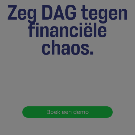
Zeg DAG tegen
financiële
chaos.
Combineer
geavanceerde FP&A-technologie
met
deskundige financiële begeleiding
, zodat je
techbedrijf een financiële functie krijgt die niet alleen
nauwkeurig is, maar ook strategisch. Van uniforme
workflows tot realtime inzichten:
neem snellere,
slimmere beslissingen en schaal met vertrouwen
.
Boek een demo