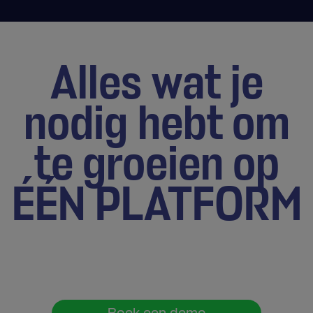
Alles wat je
nodig hebt om
te groeien op
ÉÉN PLATFORM
Klaar om de impact op jouw
groei te zien?
Boek een demo