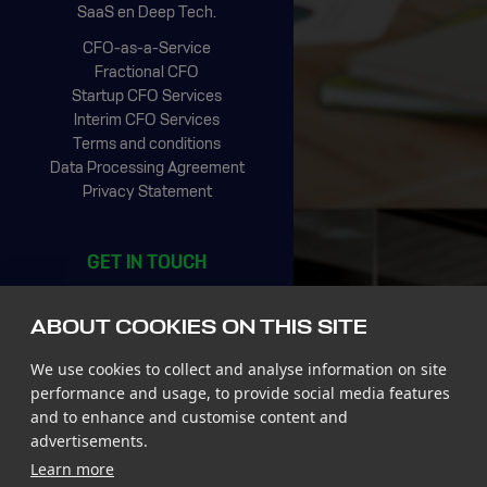
SaaS en Deep Tech.
CFO-as-a-Service
Fractional CFO
Startup CFO Services
Interim CFO Services
Terms and conditions
Data Processing Agreement
Privacy Statement
GET IN TOUCH
CIC Rotterdam
Stationsplein 45, 4th floor
ABOUT COOKIES ON THIS SITE
3013 AK Rotterdam
The Netherlands
We use cookies to collect and analyse information on site
Tel +31 85 065 4500
performance and usage, to provide social media features
and to enhance and customise content and
St. John’s Innovation Centre
advertisements.
St. Johns Innovation Park
Learn more
Cowley Road