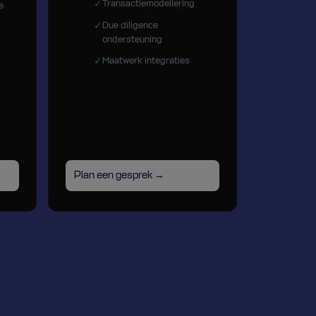
✓
Transactiemodellering
e
✓
Due diligence
ondersteuning
✓
Maatwerk integraties
Plan een gesprek →