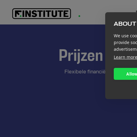
ABOUT 
We use cook
provide so
advertisem
Prijzen voo
Learn mor
Flexibele financiële infrastruc
Allow