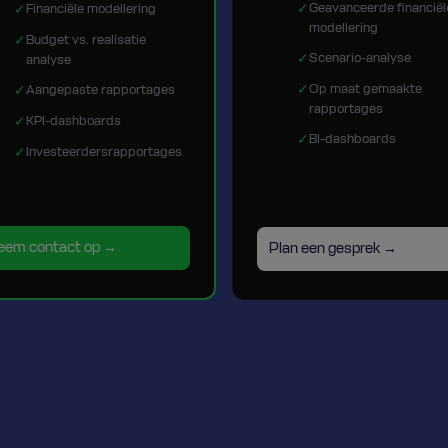
✓
Geavanceerde financiël
✓
Financiële modellering
modellering
✓
Budget vs. realisatie
✓
Scenario-analyse
analyse
✓
Op maat gemaakte
✓
Aangepaste rapportages
rapportages
✓
KPI-dashboards
✓
BI-dashboards
✓
Investeerdersrapportages
eem contact op →
Plan een gesprek →