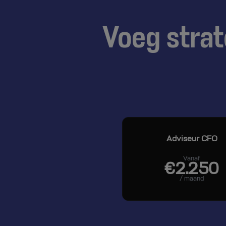
Voeg strat
Adviseur CFO
Vanaf
€2.250
/ maand