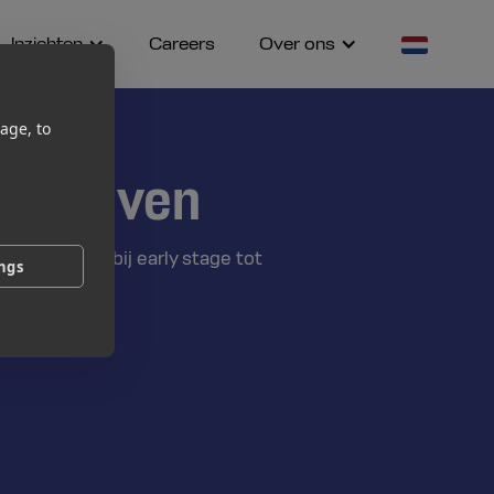
Inzichten
Careers
Over ons
age, to
bedrijven
 boekhouding bij early stage tot
ings