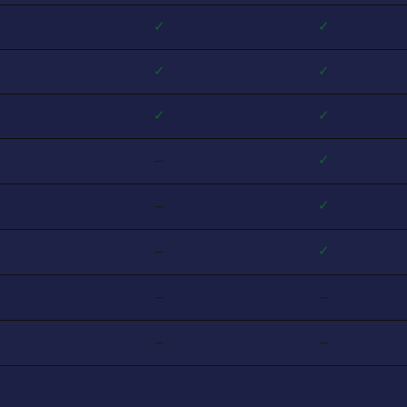
✓
✓
✓
✓
✓
✓
—
✓
—
✓
—
✓
—
—
—
—