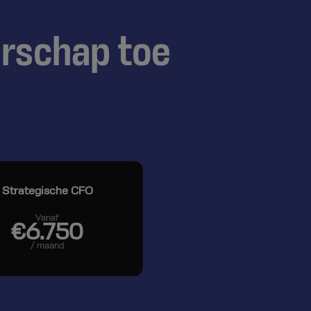
erschap toe
Strategische CFO
Vanaf
€6.750
/ maand