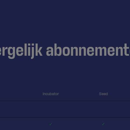
rgelijk abonnemen
Incubator
Seed
✓
✓