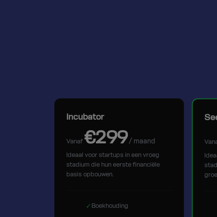
Incubator
Se
€299
/ maand
Vanaf
Van
Ideaal voor startups in een vroeg
Idea
stadium die hun eerste financiële
stad
basis opbouwen.
groe
✓
Boekhouding