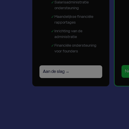
✓
Salarisadministratie
ondersteuning
✓
Maandelijkse financiële
rapportages
✓
Inrichting van de
administratie
✓
Financiële ondersteuning
voor founders
N
Aan de slag →