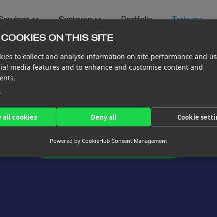
Services
Sectoren
Portfolio
Tarieven
COOKIES ON THIS SITE
ies to collect and analyse information on site performance and us
cial media features and to enhance and customise content and
ents.
r snelgroeiende tech-
e
tuur voor SaaS-, Deep Tech- en Life Sciences-startups: van
 all cookies
Deny all
Cookie sett
strategische CFO-ondersteuning.
Powered by
CookieHub Consent Management
Plan een meeting