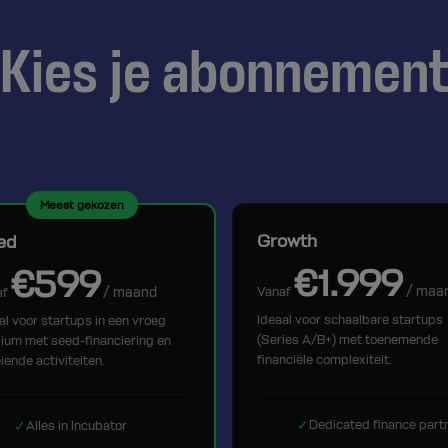
Kies je abonnemen
Meest gekozen
Growth
ed
€1.999
€599
/ maa
/ maand
Vanaf
af
Ideaal voor schaalbare startups
al voor startups in een vroeg
(Series A/B+) met toenemende
ium met seed-financiering en
financiële complexiteit.
iende activiteiten.
✓
Dedicated finance part
✓
Alles in Incubator