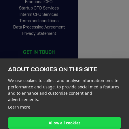
Fractional CFO
Startup CFO Services
Interim CFO Services
Terms and conditions
Data Processing Agreement
Privacy Statement
GET IN TOUCH
CIC Rotterdam
Stationsplein 45, 4th floor
ABOUT COOKIES ON THIS SITE
3013 AK Rotterdam
The Netherlands
We use cookies to collect and analyse information on site
Tel +31 85 065 4500
performance and usage, to provide social media features
and to enhance and customise content and
St. John’s Innovation Centre
advertisements.
St. Johns Innovation Park
Learn more
Cowley Road
Cambridge CB4 0WS
United Kingdom
Allow all cookies
Tel +44 7780 774 329