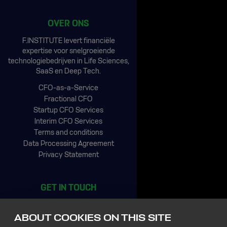
OVER ONS
F.INSTITUTE levert financiële
expertise voor snelgroeiende
technologiebedrijven in Life Sciences,
SaaS en Deep Tech.
CFO-as-a-Service
Fractional CFO
Startup CFO Services
Interim CFO Services
Terms and conditions
Data Processing Agreement
Privacy Statement
GET IN TOUCH
CIC Rotterdam
Stationsplein 45, 4th floor
ABOUT COOKIES ON THIS SITE
3013 AK Rotterdam