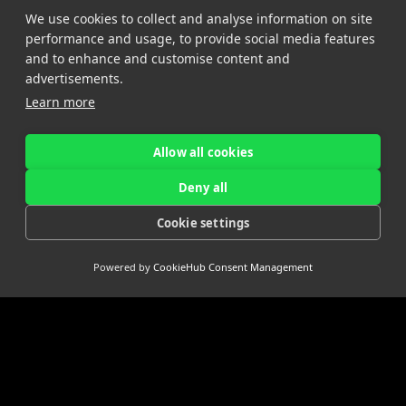
The Netherlands
We use cookies to collect and analyse information on site
Tel +31 85 065 4500
performance and usage, to provide social media features
and to enhance and customise content and
St. John’s Innovation Centre
advertisements.
St. Johns Innovation Park
Learn more
Cowley Road
Cambridge CB4 0WS
United Kingdom
Allow all cookies
Tel +44 7780 774 329
Deny all
Follow us
Cookie settings
on LinkedIn!
Powered by
CookieHub Consent Management